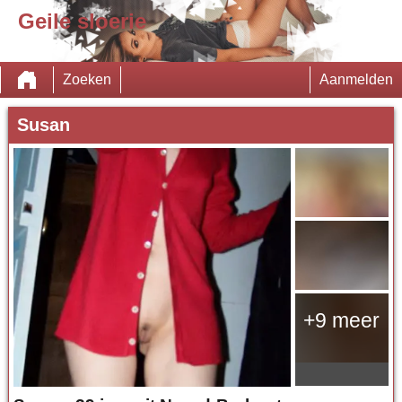
Geile sloerie
Zoeken
Aanmelden
Susan
+9 meer